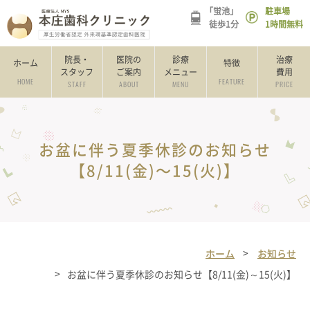
「蛍池」
駐車場
徒歩1分
1時間無料
院長・
医院の
診療
治療
ホーム
特徴
スタッフ
ご案内
メニュー
費用
HOME
FEATURE
STAFF
ABOUT
MENU
PRICE
お盆に伴う夏季休診のお知らせ
【8/11(金)～15(火)】
ホーム
お知らせ
お盆に伴う夏季休診のお知らせ【8/11(金)～15(火)】