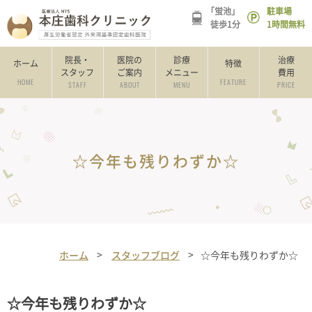
「蛍池」
駐車場
徒歩1分
1時間無料
院長・
医院の
診療
治療
ホーム
特徴
スタッフ
ご案内
メニュー
費用
HOME
FEATURE
STAFF
ABOUT
MENU
PRICE
☆今年も残りわずか☆
ホーム
スタッフブログ
☆今年も残りわずか☆
☆今年も残りわずか☆